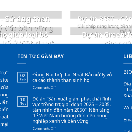
- Sử dụng than
Dự án BEST - Côn
ý đất bền vững
Giải pháp năng lượng bền v
thải ở
ọc giúp loại bỏ
Dự án Green!Te
h kế ở Việt Nam"
cho ngà
TIN TỨC GẦN ĐÂY
LIÊ
BIO
trực
Đồng Nai hợp tác Nhật Bản xử lý vỏ
02
site
Feb
ca cao thành than sinh học
Địa
 của
on
Comments Off
Thá
Đồng
hông
Xuâ
Nai
Đề án “Sản xuất giảm phát thải lĩnh
10
Liên
hợp
Nov
vực trồng trọt giai đoạn 2025 – 2035,
Web
tác
biến
tầm nhìn đến năm 2050”: Nền tảng
Nhật
để Việt Nam hướng đến nền nông
hoạt
Bản
Ema
nghiệp xanh và bền vững
xử
 mại
lý
on
Comments Off
Tel