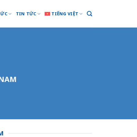
HỨC
TIN TỨC
TIẾNG VIỆT
 NAM
AM