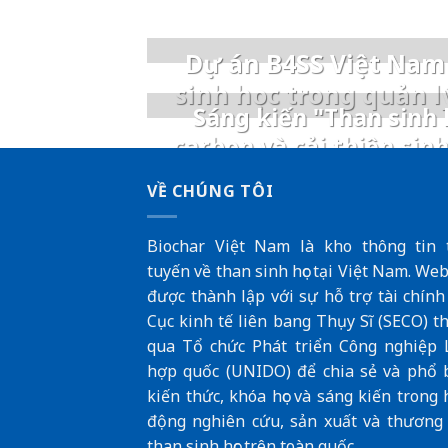
Dự án B4SS Việt Nam 
sinh học trong quản l
Sáng kiến "Than sinh h
carbon và cải thiện sin
VỀ CHÚNG TÔI
Biochar Việt Nam là kho thông tin 
tuyến về than sinh học tại Việt Nam. Web
được thành lập với sự hỗ trợ tài chính
Cục kinh tế liên bang Thụy Sĩ (SECO
) t
qua
Tổ chức Phát triển Công nghiệp 
hợp quốc (UNIDO)
để chia sẻ và phổ 
kiến thức, khóa học và sáng kiến trong 
động nghiên cứu, sản xuất và thương
than sinh học trên toàn quốc.