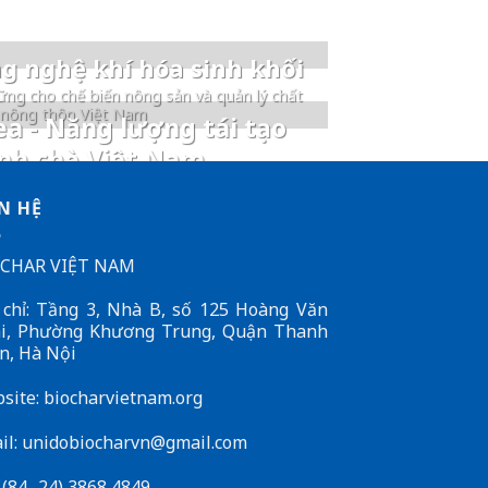
g nghệ khí hóa sinh khối
ững cho chế biến nông sản và quản lý chất
 nông thôn Việt Nam
a - Năng lượng tái tạo
nh chè Việt Nam
N HỆ
CHAR VIỆT NAM
 chỉ: Tầng 3, Nhà B, số 125 Hoàng Văn
i, Phường Khương Trung, Quận Thanh
n, Hà Nội
site: biocharvietnam.org
il:
unidobiocharvn@gmail.com
: (84- 24) 3868 4849