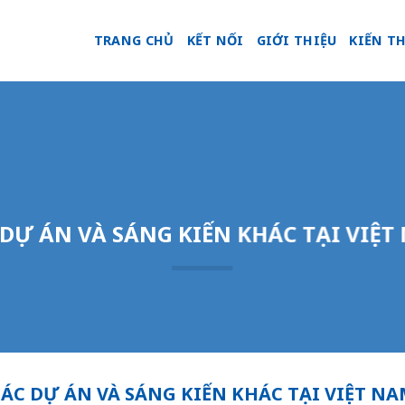
TRANG CHỦ
KẾT NỐI
GIỚI THIỆU
KIẾN T
 DỰ ÁN VÀ SÁNG KIẾN KHÁC TẠI VIỆT
ÁC DỰ ÁN VÀ SÁNG KIẾN KHÁC TẠI VIỆT N