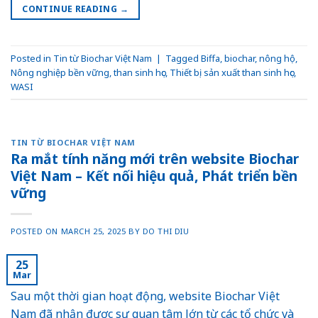
CONTINUE READING
→
Posted in
Tin từ Biochar Việt Nam
|
Tagged
Biffa
,
biochar
,
nông hộ
,
Nông nghiệp bền vững
,
than sinh học
,
Thiết bị sản xuất than sinh học
,
WASI
TIN TỪ BIOCHAR VIỆT NAM
Ra mắt tính năng mới trên website Biochar
Việt Nam – Kết nối hiệu quả, Phát triển bền
vững
POSTED ON
MARCH 25, 2025
BY
DO THI DIU
25
Mar
Sau một thời gian hoạt động, website Biochar Việt
Nam đã nhận được sự quan tâm lớn từ các tổ chức và