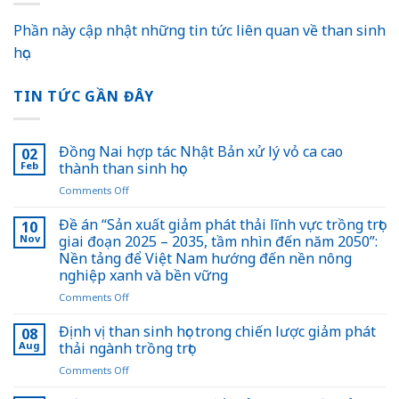
Phần này cập nhật những tin tức liên quan về than sinh
học.
TIN TỨC GẦN ĐÂY
Đồng Nai hợp tác Nhật Bản xử lý vỏ ca cao
02
Feb
thành than sinh học
on
Comments Off
Đồng
Nai
Đề án “Sản xuất giảm phát thải lĩnh vực trồng trọt
10
hợp
Nov
giai đoạn 2025 – 2035, tầm nhìn đến năm 2050”:
tác
Nền tảng để Việt Nam hướng đến nền nông
Nhật
nghiệp xanh và bền vững
Bản
xử
on
Comments Off
lý
Đề
vỏ
án
Định vị than sinh học trong chiến lược giảm phát
08
ca
“Sản
Aug
thải ngành trồng trọt
cao
xuất
on
Comments Off
thành
giảm
Định
than
phát