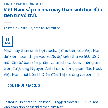
TIN TỪ CÁC NGUỒN KHÁC
Việt Nam sắp có nhà máy than sinh học đầu
tiên từ vỏ trấu
POSTED ON
APRIL 11, 2025
BY
DO THI DIU
11
Apr
Nhà máy than sinh học (biochar) đầu tiên của Việt Nam
dự kiến hoàn thiện vào 2026, dự kiến thu về 500 USD
mỗi tấn từ bán sản phẩm và tín chỉ carbon. Thông tin
trên được ông Nguyễn Anh Tuấn, Tổng giám đốc Husk
Việt Nam, nói bên lề Diễn đàn Thị trường carbon […]
CONTINUE READING
→
Posted in
Tin từ các nguồn khác
|
Tagged
biochar
,
HUSK
,
khí nhà
kính
,
than sinh học
,
tín chỉ carbon
,
Việt Nam