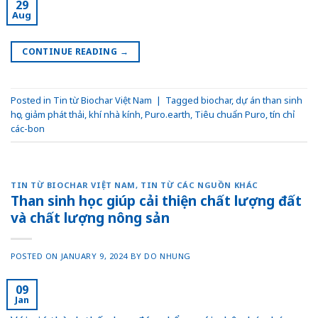
29
Aug
CONTINUE READING
→
Posted in
Tin từ Biochar Việt Nam
|
Tagged
biochar
,
dự án than sinh
học
,
giảm phát thải
,
khí nhà kính
,
Puro.earth
,
Tiêu chuẩn Puro
,
tín chỉ
các-bon
TIN TỪ BIOCHAR VIỆT NAM
,
TIN TỪ CÁC NGUỒN KHÁC
Than sinh học giúp cải thiện chất lượng đất
và chất lượng nông sản
POSTED ON
JANUARY 9, 2024
BY
DO NHUNG
09
Jan