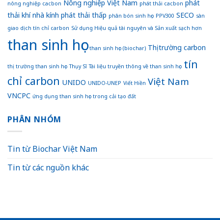
Nông nghiệp Việt Nam
phát
nông nghiệp cacbon
phát thải cacbon
bền
thải khí nhà kính
phát thải thấp
SECO
vững
phân bón sinh học
PPV300
sàn
giao dịch tín chỉ carbon
Sử dụng Hiệu quả tài nguyên và Sản xuất sạch hơn
than sinh học
Thị trường carbon
than sinh học (biochar)
tín
thị trường than sinh học
Thụy Sĩ
Tài liệu truyền thông về than sinh học
chỉ carbon
Việt Nam
UNIDO
UNIDO-UNEP
Viết Hiền
VNCPC
ứng dụng than sinh học trong cải tạo đất
PHÂN NHÓM
Tin từ Biochar Việt Nam
Tin từ các nguồn khác