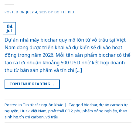
POSTED ON
JULY 4, 2025
BY
DO THI DIU
04
Jul
Dự án nhà máy biochar quy mô lớn từ vỏ trấu tại Việt
Nam đang được triển khai và dự kiến sẽ đi vào hoạt
động trong năm 2026. Mỗi tấn sản phẩm biochar có thể
tạo ra lợi nhuận khoảng 500 USD nhờ kết hợp doanh
thu từ bán sản phẩm và tín chỉ […]
CONTINUE READING
→
Posted in
Tin từ các nguồn khác
|
Tagged
biochar
,
dự án carbon tự
nguyện
,
Husk Việt Nam
,
phát thải CO2
,
phụ phẩm nông nghiệp
,
than
sinh học
,
tín chỉ carbon
,
vỏ trấu