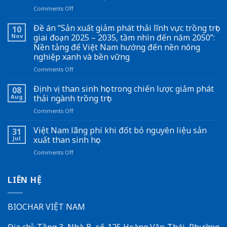
on
Comments Off
Đồng
Nai
Đề án “Sản xuất giảm phát thải lĩnh vực trồng trọt
10
hợp
Nov
giai đoạn 2025 – 2035, tầm nhìn đến năm 2050”:
tác
Nền tảng để Việt Nam hướng đến nền nông
Nhật
nghiệp xanh và bền vững
Bản
xử
on
Comments Off
lý
Đề
vỏ
án
Định vị than sinh học trong chiến lược giảm phát
08
ca
“Sản
Aug
thải ngành trồng trọt
cao
xuất
on
Comments Off
thành
giảm
Định
than
phát
vị
Việt Nam lãng phí khi đốt bỏ nguyên liệu sản
sinh
thải
31
than
học
lĩnh
Jul
xuất than sinh học
sinh
vực
on
Comments Off
học
trồng
Việt
trong
trọt
Nam
chiến
giai
lãng
LIÊN HỆ
lược
đoạn
phí
giảm
2025
khi
phát
–
đốt
BIOCHAR VIỆT NAM
thải
2035,
bỏ
ngành
tầm
nguyên
trồng
nhìn