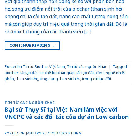
Với giá thành thấp hơn đáng kể so với phân bón hóa
học, song ưu điểm nổi trội của biochar (than sinh học)
không chỉ là cải tạo đất, nâng cao chất lượng nông sản
mà còn giúp duy trì hiệu quả trong thời gian dài. Đó là
nhận xét chung của các thành viên […]
CONTINUE READING
→
Posted in
Tin từ Biochar Việt Nam
,
Tin từ các nguồn khác
|
Tagged
biochar
,
cải tạo đất
,
cơ chế biochar giúp cải tạo đất
,
công nghệ nhiệt
phân
,
than sinh học
,
ứng dụng than sinh học trong cải tạo đất
TIN TỪ CÁC NGUỒN KHÁC
Đại sứ Thụy Sĩ tại Việt Nam làm việc với
VNCPC và các đối tác của dự án Low carbon
POSTED ON
JANUARY 9, 2024
BY
DO NHUNG