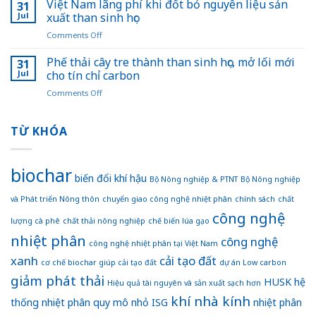
vị
Việt Nam lãng phí khi đốt bỏ nguyên liệu sản
sinh
thải
31
than
học
lĩnh
Jul
xuất than sinh học
sinh
vực
on
Comments Off
học
trồng
Việt
trong
trọt
Nam
Phế thải cây tre thành than sinh học, mở lối mới
chiến
31
giai
lãng
lược
Jul
cho tín chỉ carbon
đoạn
phí
giảm
2025
on
Comments Off
khi
phát
–
Phế
đốt
thải
2035,
thải
bỏ
ngành
tầm
cây
TỪ KHÓA
nguyên
trồng
nhìn
tre
liệu
trọt
đến
thành
sản
năm
than
xuất
biochar
2050”:
sinh
biến đổi khí hậu
than
Bộ Nông nghiệp & PTNT
Bộ Nông nghiệp
Nền
học,
sinh
tảng
và Phát triển Nông thôn
chuyển giao công nghệ nhiệt phân
chính sách
chất
mở
học
để
lối
công nghệ
Việt
lượng cà phê
chất thải nông nghiệp
chế biến lúa gạo
mới
Nam
nhiệt phân
cho
công nghệ
hướng
công nghệ nhiệt phân tại Việt Nam
tín
đến
xanh
cải tạo đất
chỉ
cơ chế biochar giúp cải tạo đất
dự án Low carbon
nền
carbon
giảm phát thải
nông
HUSK
hệ
Hiệu quả tài nguyên và sản xuất sạch hơn
nghiệp
khí nhà kính
thống nhiệt phân quy mô nhỏ
ISG
nhiệt phân
xanh
và