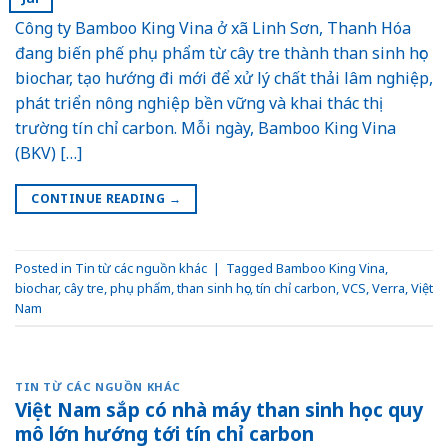
Công ty Bamboo King Vina ở xã Linh Sơn, Thanh Hóa
đang biến phế phụ phẩm từ cây tre thành than sinh học
biochar, tạo hướng đi mới để xử lý chất thải lâm nghiệp,
phát triển nông nghiệp bền vững và khai thác thị
trường tín chỉ carbon. Mỗi ngày, Bamboo King Vina
(BKV) […]
CONTINUE READING
→
Posted in
Tin từ các nguồn khác
|
Tagged
Bamboo King Vina
,
biochar
,
cây tre
,
phụ phẩm
,
than sinh học
,
tín chỉ carbon
,
VCS
,
Verra
,
Việt
Nam
TIN TỪ CÁC NGUỒN KHÁC
Việt Nam sắp có nhà máy than sinh học quy
mô lớn hướng tới tín chỉ carbon