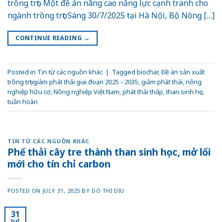
trồng trọt. Một đề án nâng cao năng lực cạnh tranh cho
ngành trồng trọt Sáng 30/7/2025 tại Hà Nội, Bộ Nông […]
CONTINUE READING
→
Posted in
Tin từ các nguồn khác
|
Tagged
biochar
,
Đề án sản xuất
trồng trọt giảm phát thải giai đoạn 2025 - 2035
,
giảm phát thải
,
nông
nghiệp hữu cơ
,
Nông nghiệp Việt Nam
,
phát thải thấp
,
than sinh học
,
tuần hoàn
TIN TỪ CÁC NGUỒN KHÁC
Phế thải cây tre thành than sinh học, mở lối
mới cho tín chỉ carbon
POSTED ON
JULY 31, 2025
BY
DO THI DIU
31
Jul