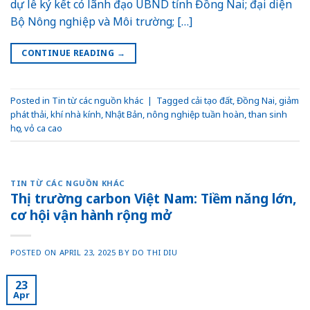
dự lễ ký kết có lãnh đạo UBND tỉnh Đồng Nai; đại diện
Bộ Nông nghiệp và Môi trường; […]
CONTINUE READING
→
Posted in
Tin từ các nguồn khác
|
Tagged
cải tạo đất
,
Đồng Nai
,
giảm
phát thải
,
khí nhà kính
,
Nhật Bản
,
nông nghiệp tuần hoàn
,
than sinh
học
,
vỏ ca cao
TIN TỪ CÁC NGUỒN KHÁC
Thị trường carbon Việt Nam: Tiềm năng lớn,
cơ hội vận hành rộng mở
POSTED ON
APRIL 23, 2025
BY
DO THI DIU
23
Apr