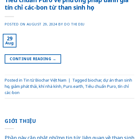
tín chỉ các-bon từ than sinh học
POSTED ON
AUGUST 29, 2024
BY
DO THI DIU
29
Aug
CONTINUE READING
→
Posted in
Tin từ Biochar Việt Nam
|
Tagged
biochar
,
dự án than sinh
học
,
giảm phát thải
,
khí nhà kính
,
Puro.earth
,
Tiêu chuẩn Puro
,
tín chỉ
các-bon
GIỚI THIỆU
Phần này cập nhật những tin tức liên quan về than sinh