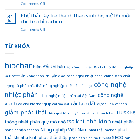
on
Comments Off
học
trồng
Việt
trong
trọt
Nam
Phế thải cây tre thành than sinh học, mở lối mới
chiến
31
giai
lãng
lược
Jul
cho tín chỉ carbon
đoạn
phí
giảm
2025
on
Comments Off
khi
phát
–
Phế
đốt
thải
2035,
thải
bỏ
ngành
tầm
cây
TỪ KHÓA
nguyên
trồng
nhìn
tre
liệu
trọt
đến
thành
sản
năm
than
xuất
biochar
2050”:
sinh
biến đổi khí hậu
than
Bộ Nông nghiệp & PTNT
Bộ Nông nghiệp
Nền
học,
sinh
tảng
và Phát triển Nông thôn
chuyển giao công nghệ nhiệt phân
chính sách
chất
mở
học
để
lối
công nghệ
Việt
lượng cà phê
chất thải nông nghiệp
chế biến lúa gạo
mới
Nam
nhiệt phân
cho
công nghệ
hướng
công nghệ nhiệt phân tại Việt Nam
tín
đến
xanh
cải tạo đất
chỉ
cơ chế biochar giúp cải tạo đất
dự án Low carbon
nền
carbon
giảm phát thải
nông
HUSK
hệ
Hiệu quả tài nguyên và sản xuất sạch hơn
nghiệp
khí nhà kính
thống nhiệt phân quy mô nhỏ
ISG
nhiệt phân
xanh
và
Nông nghiệp Việt Nam
phát
nông nghiệp cacbon
phát thải cacbon
bền
thải khí nhà kính
phát thải thấp
SECO
vững
phân bón sinh học
PPV300
sàn