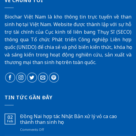
VỀ CHÚNG TÔI
Biochar Việt Nam là kho thông tin trực tuyến về than
sinh học tại Việt Nam. Website được thành lập với sự hỗ
trợ tài chính của
Cục kinh tế liên bang Thụy Sĩ (SECO
)
thông qua
Tổ chức Phát triển Công nghiệp Liên hợp
quốc (UNIDO)
để chia sẻ và phổ biến kiến thức, khóa học
và sáng kiến trong hoạt động nghiên cứu, sản xuất và
thương mại than sinh học trên toàn quốc.
TIN TỨC GẦN ĐÂY
Đồng Nai hợp tác Nhật Bản xử lý vỏ ca cao
02
Feb
thành than sinh học
on
Comments Off
Đồng