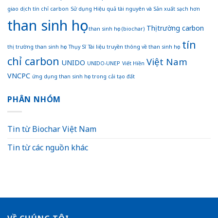
giao dịch tín chỉ carbon
Sử dụng Hiệu quả tài nguyên và Sản xuất sạch hơn
than sinh học
Thị trường carbon
than sinh học (biochar)
tín
thị trường than sinh học
Thụy Sĩ
Tài liệu truyền thông về than sinh học
chỉ carbon
Việt Nam
UNIDO
UNIDO-UNEP
Viết Hiền
VNCPC
ứng dụng than sinh học trong cải tạo đất
PHÂN NHÓM
Tin từ Biochar Việt Nam
Tin từ các nguồn khác