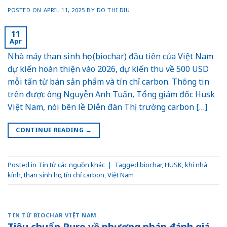
POSTED ON
APRIL 11, 2025
BY
DO THI DIU
11
Apr
Nhà máy than sinh học (biochar) đầu tiên của Việt Nam
dự kiến hoàn thiện vào 2026, dự kiến thu về 500 USD
mỗi tấn từ bán sản phẩm và tín chỉ carbon. Thông tin
trên được ông Nguyễn Anh Tuấn, Tổng giám đốc Husk
Việt Nam, nói bên lề Diễn đàn Thị trường carbon […]
CONTINUE READING
→
Posted in
Tin từ các nguồn khác
|
Tagged
biochar
,
HUSK
,
khí nhà
kính
,
than sinh học
,
tín chỉ carbon
,
Việt Nam
TIN TỪ BIOCHAR VIỆT NAM
Tiêu chuẩn Puro về phương pháp đánh giá