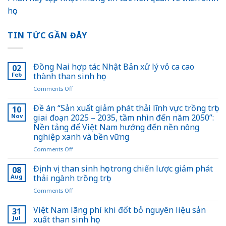
học.
TIN TỨC GẦN ĐÂY
Đồng Nai hợp tác Nhật Bản xử lý vỏ ca cao
02
Feb
thành than sinh học
on
Comments Off
Đồng
Nai
Đề án “Sản xuất giảm phát thải lĩnh vực trồng trọt
10
hợp
Nov
giai đoạn 2025 – 2035, tầm nhìn đến năm 2050”:
tác
Nền tảng để Việt Nam hướng đến nền nông
Nhật
nghiệp xanh và bền vững
Bản
xử
on
Comments Off
lý
Đề
vỏ
án
Định vị than sinh học trong chiến lược giảm phát
08
ca
“Sản
Aug
thải ngành trồng trọt
cao
xuất
on
Comments Off
thành
giảm
Định
than
phát
vị
Việt Nam lãng phí khi đốt bỏ nguyên liệu sản
sinh
thải
31
than
học
lĩnh
Jul
xuất than sinh học
sinh
vực