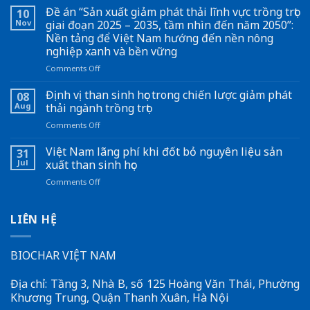
Nai
Đề án “Sản xuất giảm phát thải lĩnh vực trồng trọt
10
hợp
Nov
giai đoạn 2025 – 2035, tầm nhìn đến năm 2050”:
tác
Nền tảng để Việt Nam hướng đến nền nông
Nhật
nghiệp xanh và bền vững
Bản
xử
on
Comments Off
lý
Đề
vỏ
án
Định vị than sinh học trong chiến lược giảm phát
08
ca
“Sản
Aug
thải ngành trồng trọt
cao
xuất
on
Comments Off
thành
giảm
Định
than
phát
vị
Việt Nam lãng phí khi đốt bỏ nguyên liệu sản
sinh
thải
31
than
học
lĩnh
Jul
xuất than sinh học
sinh
vực
on
Comments Off
học
trồng
Việt
trong
trọt
Nam
chiến
giai
lãng
LIÊN HỆ
lược
đoạn
phí
giảm
2025
khi
phát
–
đốt
BIOCHAR VIỆT NAM
thải
2035,
bỏ
ngành
tầm
nguyên
trồng
nhìn
Địa chỉ: Tầng 3, Nhà B, số 125 Hoàng Văn Thái, Phường
liệu
trọt
đến
Khương Trung, Quận Thanh Xuân, Hà Nội
sản
năm