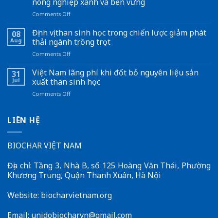
nông nghiệp xanh và bền vững
Bản
xử
on
Comments Off
lý
Đề
vỏ
án
Định vị than sinh học trong chiến lược giảm phát
08
ca
“Sản
Aug
thải ngành trồng trọt
cao
xuất
on
Comments Off
thành
giảm
Định
than
phát
vị
Việt Nam lãng phí khi đốt bỏ nguyên liệu sản
sinh
thải
31
than
học
lĩnh
Jul
xuất than sinh học
sinh
vực
on
Comments Off
học
trồng
Việt
trong
trọt
Nam
chiến
giai
lãng
LIÊN HỆ
lược
đoạn
phí
giảm
2025
khi
phát
–
đốt
BIOCHAR VIỆT NAM
thải
2035,
bỏ
ngành
tầm
nguyên
trồng
nhìn
Địa chỉ: Tầng 3, Nhà B, số 125 Hoàng Văn Thái, Phường
liệu
trọt
đến
Khương Trung, Quận Thanh Xuân, Hà Nội
sản
năm
xuất
2050”:
than
Website: biocharvietnam.org
Nền
sinh
tảng
học
để
Email:
unidobiocharvn@gmail.com