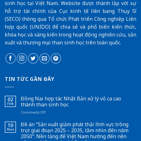
sinh học tại Việt Nam. Website được thành lập với sự
hỗ trợ tài chính của
Cục kinh tế liên bang Thụy Sĩ
(SECO
) thông qua
Tổ chức Phát triển Công nghiệp Liên
hợp quốc (UNIDO)
để chia sẻ và phổ biến kiến thức,
khóa học và sáng kiến trong hoạt động nghiên cứu, sản
xuất và thương mại than sinh học trên toàn quốc.
TIN TỨC GẦN ĐÂY
Đồng Nai hợp tác Nhật Bản xử lý vỏ ca cao
02
Feb
thành than sinh học
on
Comments Off
Đồng
Nai
Đề án “Sản xuất giảm phát thải lĩnh vực trồng
10
hợp
Nov
trọt giai đoạn 2025 – 2035, tầm nhìn đến năm
tác
2050”: Nền tảng để Việt Nam hướng đến nền
Nhật