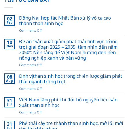
TIN TỨC GẦN ĐÂY
Đồng Nai hợp tác Nhật Bản xử lý vỏ ca cao
02
Feb
thành than sinh học
on
Comments Off
Đồng
Nai
Đề án “Sản xuất giảm phát thải lĩnh vực trồng
10
hợp
Nov
trọt giai đoạn 2025 – 2035, tầm nhìn đến năm
tác
2050”: Nền tảng để Việt Nam hướng đến nền
Nhật
nông nghiệp xanh và bền vững
Bản
xử
on
Comments Off
lý
Đề
vỏ
án
Định vị than sinh học trong chiến lược giảm phát
08
ca
“Sản
Aug
thải ngành trồng trọt
cao
xuất
on
Comments Off
thành
giảm
Định
than
phát
vị
Việt Nam lãng phí khi đốt bỏ nguyên liệu sản
sinh
thải
31
than
học
lĩnh
Jul
xuất than sinh học
sinh
vực
on
Comments Off
học
trồng
Việt
trong
trọt
Nam
Phế thải cây tre thành than sinh học, mở lối mới
chiến
31
giai
lãng
lược
Jul
cho tín chỉ carbon
đoạn