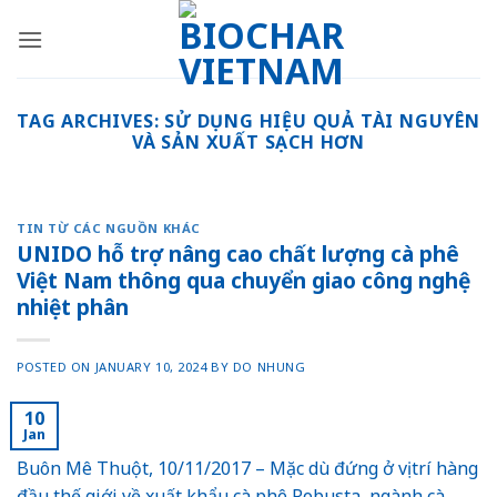
Skip
to
content
TAG ARCHIVES:
SỬ DỤNG HIỆU QUẢ TÀI NGUYÊN
VÀ SẢN XUẤT SẠCH HƠN
TIN TỪ CÁC NGUỒN KHÁC
UNIDO hỗ trợ nâng cao chất lượng cà phê
Việt Nam thông qua chuyển giao công nghệ
nhiệt phân
POSTED ON
JANUARY 10, 2024
BY
DO NHUNG
10
Jan
Buôn Mê Thuột, 10/11/2017 – Mặc dù đứng ở vị trí hàng
đầu thế giới về xuất khẩu cà phê Robusta, ngành cà