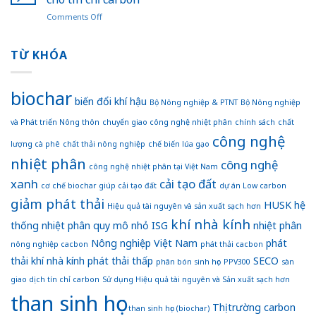
phí
giảm
2025
on
Comments Off
khi
phát
–
Phế
đốt
thải
2035,
thải
bỏ
ngành
tầm
cây
TỪ KHÓA
nguyên
trồng
nhìn
tre
liệu
trọt
đến
thành
sản
năm
than
xuất
biochar
2050”:
sinh
biến đổi khí hậu
than
Bộ Nông nghiệp & PTNT
Bộ Nông nghiệp
Nền
học,
sinh
tảng
và Phát triển Nông thôn
chuyển giao công nghệ nhiệt phân
chính sách
chất
mở
học
để
lối
công nghệ
Việt
lượng cà phê
chất thải nông nghiệp
chế biến lúa gạo
mới
Nam
nhiệt phân
cho
công nghệ
hướng
công nghệ nhiệt phân tại Việt Nam
tín
đến
xanh
cải tạo đất
chỉ
cơ chế biochar giúp cải tạo đất
dự án Low carbon
nền
carbon
giảm phát thải
nông
HUSK
hệ
Hiệu quả tài nguyên và sản xuất sạch hơn
nghiệp
khí nhà kính
thống nhiệt phân quy mô nhỏ
ISG
nhiệt phân
xanh
và
Nông nghiệp Việt Nam
phát
nông nghiệp cacbon
phát thải cacbon
bền
thải khí nhà kính
phát thải thấp
SECO
vững
phân bón sinh học
PPV300
sàn
giao dịch tín chỉ carbon
Sử dụng Hiệu quả tài nguyên và Sản xuất sạch hơn
than sinh học
Thị trường carbon
than sinh học (biochar)