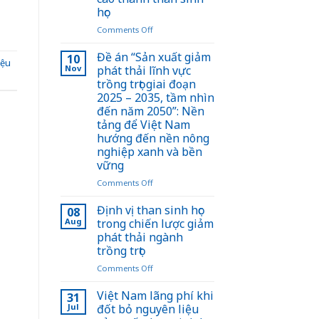
học
on
Comments Off
Đồng
Nai
Đề án “Sản xuất giảm
10
iệu
hợp
Nov
phát thải lĩnh vực
tác
trồng trọt giai đoạn
Nhật
2025 – 2035, tầm nhìn
Bản
đến năm 2050”: Nền
xử
tảng để Việt Nam
lý
hướng đến nền nông
vỏ
nghiệp xanh và bền
ca
cao
vững
thành
on
Comments Off
than
Đề
sinh
án
Định vị than sinh học
08
học
“Sản
Aug
trong chiến lược giảm
xuất
phát thải ngành
giảm
trồng trọt
phát
thải
on
Comments Off
lĩnh
Định
vực
vị
Việt Nam lãng phí khi
31
trồng
than
Jul
đốt bỏ nguyên liệu
trọt
sinh