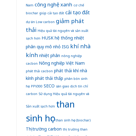
công nghệ xanh
Nam
cơ chế
cải tạo đất
biochar giúp cải tạo đất
giảm phát
dự án Low carbon
thải
Hiệu quả tài nguyên và sản xuất
HUSK
hệ thống nhiệt
sạch hơn
khí nhà
phân quy mô nhỏ
ISG
kính
nhiệt phân
nông nghiệp
Nông nghiệp Việt Nam
cacbon
phát thải khí nhà
phát thải cacbon
kính
phát thải thấp
phân bón sinh
SECO
học
PPV300
sàn giao dịch tín chỉ
carbon
Sử dụng Hiệu quả tài nguyên và
than
Sản xuất sạch hơn
sinh học
than sinh học (biochar)
Thị trường carbon
thị trường than