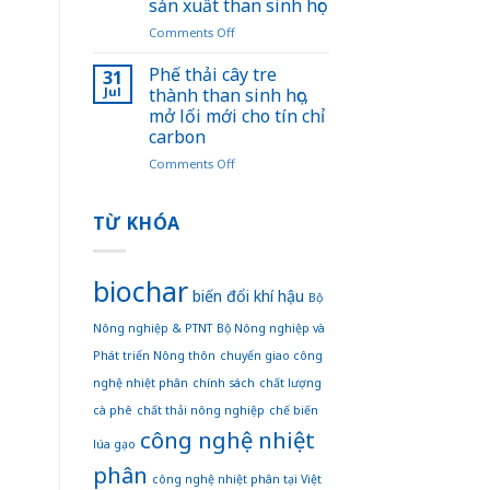
sản xuất than sinh học
giai
học
đoạn
on
Comments Off
trong
2025
Việt
chiến
–
Nam
lược
Phế thải cây tre
31
2035,
lãng
giảm
Jul
thành than sinh học,
tầm
phí
phát
mở lối mới cho tín chỉ
nhìn
khi
thải
carbon
đến
đốt
ngành
năm
bỏ
trồng
on
Comments Off
2050”:
nguyên
trọt
Phế
Nền
liệu
thải
tảng
sản
cây
TỪ KHÓA
để
xuất
tre
Việt
than
thành
Nam
sinh
than
biochar
hướng
học
sinh
biến đổi khí hậu
Bộ
đến
học,
Nông nghiệp & PTNT
Bộ Nông nghiệp và
nền
mở
nông
lối
Phát triển Nông thôn
chuyển giao công
nghiệp
mới
nghệ nhiệt phân
chính sách
chất lượng
xanh
cho
và
tín
cà phê
chất thải nông nghiệp
chế biến
bền
chỉ
công nghệ nhiệt
vững
carbon
lúa gạo
phân
công nghệ nhiệt phân tại Việt