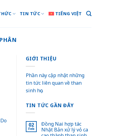
THỨC
TIN TỨC
TIẾNG VIỆT
 PHÂN
GIỚI THIỆU
g
Phần này cập nhật những
tin tức liên quan về than
sinh học.
TIN TỨC GẦN ĐÂY
 Do
Đồng Nai hợp tác
02
Feb
Nhật Bản xử lý vỏ ca
cao thành than sinh