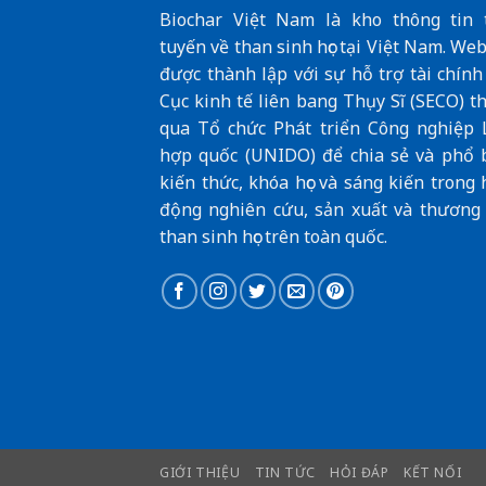
Biochar Việt Nam là kho thông tin 
tuyến về than sinh học tại Việt Nam. Web
được thành lập với sự hỗ trợ tài chính
Cục kinh tế liên bang Thụy Sĩ (SECO
) t
qua
Tổ chức Phát triển Công nghiệp 
hợp quốc (UNIDO)
để chia sẻ và phổ 
kiến thức, khóa học và sáng kiến trong 
động nghiên cứu, sản xuất và thương
than sinh học trên toàn quốc.
GIỚI THIỆU
TIN TỨC
HỎI ĐÁP
KẾT NỐI