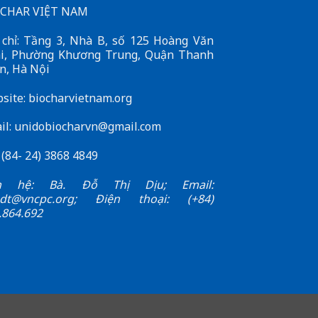
CHAR VIỆT NAM
 chỉ: Tầng 3, Nhà B, số 125 Hoàng Văn
i, Phường Khương Trung, Quận Thanh
n, Hà Nội
site: biocharvietnam.org
il:
unidobiocharvn@gmail.com
: (84- 24) 3868 4849
ên hệ: Bà. Đỗ Thị Dịu; Email:
.dt@vncpc.org
; Điện thoại: (+84)
.864.692