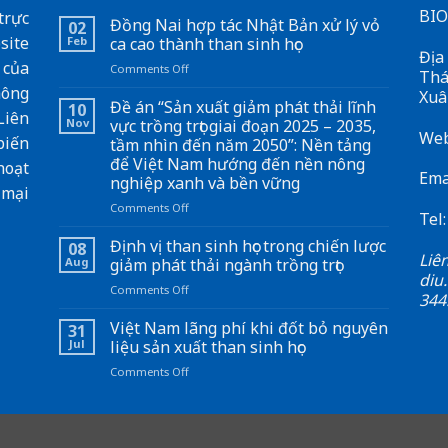
BIO
trực
Đồng Nai hợp tác Nhật Bản xử lý vỏ
02
site
Feb
ca cao thành than sinh học
Địa
 của
on
Comments Off
Thá
Đồng
hông
Xuâ
Nai
Đề án “Sản xuất giảm phát thải lĩnh
10
Liên
hợp
Nov
vực trồng trọt giai đoạn 2025 – 2035,
Web
tác
biến
tầm nhìn đến năm 2050”: Nền tảng
Nhật
để Việt Nam hướng đến nền nông
hoạt
Bản
Ema
nghiệp xanh và bền vững
xử
 mại
lý
on
Comments Off
Tel
vỏ
Đề
ca
án
Định vị than sinh học trong chiến lược
08
cao
Li
“Sản
Aug
giảm phát thải ngành trồng trọt
thành
xuất
diu
than
on
Comments Off
giảm
344
sinh
Định
phát
học
vị
Việt Nam lãng phí khi đốt bỏ nguyên
thải
31
than
lĩnh
Jul
liệu sản xuất than sinh học
sinh
vực
on
Comments Off
học
trồng
Việt
trong
trọt
Nam
chiến
giai
lãng
lược
đoạn
phí
giảm
2025