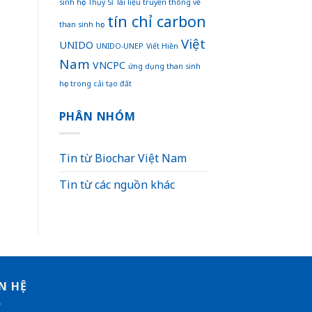
sinh học
Thụy Sĩ
Tài liệu truyền thông về
tín chỉ carbon
than sinh học
Việt
UNIDO
UNIDO-UNEP
Viết Hiền
Nam
VNCPC
ứng dụng than sinh
học trong cải tạo đất
PHÂN NHÓM
Tin từ Biochar Việt Nam
Tin từ các nguồn khác
N HỆ