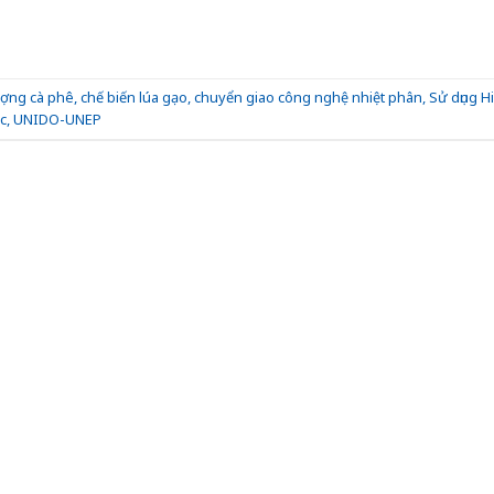
ượng cà phê
,
chế biến lúa gạo
,
chuyển giao công nghệ nhiệt phân
,
Sử dụng H
c
,
UNIDO-UNEP