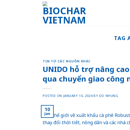
Skip
to
content
TAG 
TIN TỪ CÁC NGUỒN KHÁC
UNIDO hỗ trợ nâng cao
qua chuyển giao công 
POSTED ON
JANUARY 10, 2024
BY
DO NHUNG
10
Jan
đầu thế giới về xuất khẩu cà phê Robus
thay đổi thời tiết, nông dân và các nhà