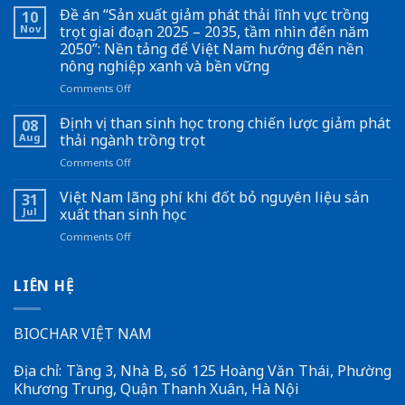
Nai
Đề án “Sản xuất giảm phát thải lĩnh vực trồng
10
hợp
Nov
trọt giai đoạn 2025 – 2035, tầm nhìn đến năm
tác
2050”: Nền tảng để Việt Nam hướng đến nền
Nhật
nông nghiệp xanh và bền vững
Bản
xử
on
Comments Off
lý
Đề
vỏ
án
Định vị than sinh học trong chiến lược giảm phát
08
ca
“Sản
Aug
thải ngành trồng trọt
cao
xuất
on
Comments Off
thành
giảm
Định
than
phát
vị
Việt Nam lãng phí khi đốt bỏ nguyên liệu sản
sinh
thải
31
than
học
lĩnh
Jul
xuất than sinh học
sinh
vực
on
Comments Off
học
trồng
Việt
trong
trọt
Nam
chiến
giai
lãng
LIÊN HỆ
lược
đoạn
phí
giảm
2025
khi
phát
–
đốt
BIOCHAR VIỆT NAM
thải
2035,
bỏ
ngành
tầm
nguyên
trồng
nhìn
Địa chỉ: Tầng 3, Nhà B, số 125 Hoàng Văn Thái, Phường
liệu
trọt
đến
Khương Trung, Quận Thanh Xuân, Hà Nội
sản
năm
xuất