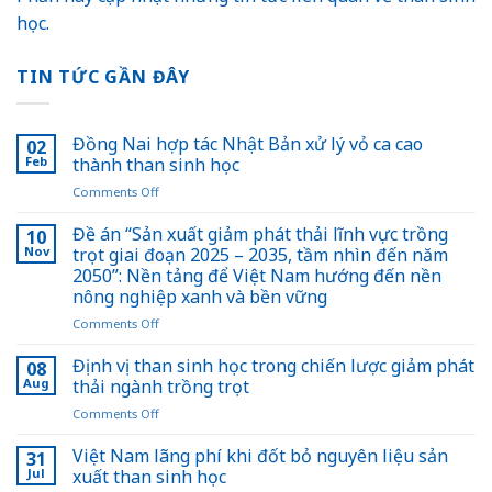
học.
TIN TỨC GẦN ĐÂY
Đồng Nai hợp tác Nhật Bản xử lý vỏ ca cao
02
Feb
thành than sinh học
on
Comments Off
Đồng
Nai
Đề án “Sản xuất giảm phát thải lĩnh vực trồng
10
hợp
Nov
trọt giai đoạn 2025 – 2035, tầm nhìn đến năm
tác
2050”: Nền tảng để Việt Nam hướng đến nền
Nhật
nông nghiệp xanh và bền vững
Bản
xử
on
Comments Off
lý
Đề
vỏ
án
Định vị than sinh học trong chiến lược giảm phát
08
ca
“Sản
Aug
thải ngành trồng trọt
cao
xuất
on
Comments Off
thành
giảm
Định
than
phát
vị
Việt Nam lãng phí khi đốt bỏ nguyên liệu sản
sinh
thải
31
than
học
lĩnh
Jul
xuất than sinh học
sinh
vực