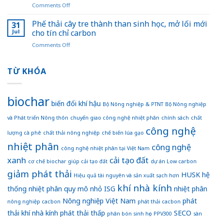
on
Comments Off
học
trồng
Việt
trong
trọt
Nam
Phế thải cây tre thành than sinh học, mở lối mới
chiến
31
giai
lãng
lược
Jul
cho tín chỉ carbon
đoạn
phí
giảm
2025
on
Comments Off
khi
phát
–
Phế
đốt
thải
2035,
thải
bỏ
ngành
tầm
cây
TỪ KHÓA
nguyên
trồng
nhìn
tre
liệu
trọt
đến
thành
sản
năm
than
xuất
biochar
2050”:
sinh
biến đổi khí hậu
than
Bộ Nông nghiệp & PTNT
Bộ Nông nghiệp
Nền
học,
sinh
tảng
và Phát triển Nông thôn
chuyển giao công nghệ nhiệt phân
chính sách
chất
mở
học
để
lối
công nghệ
Việt
lượng cà phê
chất thải nông nghiệp
chế biến lúa gạo
mới
Nam
nhiệt phân
cho
công nghệ
hướng
công nghệ nhiệt phân tại Việt Nam
tín
đến
xanh
cải tạo đất
chỉ
cơ chế biochar giúp cải tạo đất
dự án Low carbon
nền
carbon
giảm phát thải
nông
HUSK
hệ
Hiệu quả tài nguyên và sản xuất sạch hơn
nghiệp
khí nhà kính
thống nhiệt phân quy mô nhỏ
ISG
nhiệt phân
xanh
và
Nông nghiệp Việt Nam
phát
nông nghiệp cacbon
phát thải cacbon
bền
thải khí nhà kính
phát thải thấp
SECO
vững
phân bón sinh học
PPV300
sàn