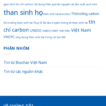
giao dịch tín chỉ carbon
Sử dụng Hiệu quả tài nguyên và Sản xuất sạch hơn
than sinh học
Thị trường carbon
than sinh học (biochar)
tín
thị trường than sinh học
Thụy Sĩ
Tài liệu truyền thông về than sinh học
chỉ carbon
Việt Nam
UNIDO
UNIDO-UNEP
Viết Hiền
VNCPC
ứng dụng than sinh học trong cải tạo đất
PHÂN NHÓM
Tin từ Biochar Việt Nam
Tin từ các nguồn khác