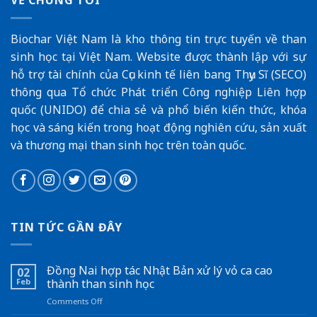
VỀ CHÚNG TÔI
Biochar Việt Nam là kho thông tin trực tuyến về than
sinh học tại Việt Nam. Website được thành lập với sự
hỗ trợ tài chính của
Cục kinh tế liên bang Thụy Sĩ (SECO
)
thông qua
Tổ chức Phát triển Công nghiệp Liên hợp
quốc (UNIDO)
để chia sẻ và phổ biến kiến thức, khóa
học và sáng kiến trong hoạt động nghiên cứu, sản xuất
và thương mại than sinh học trên toàn quốc.
TIN TỨC GẦN ĐÂY
Đồng Nai hợp tác Nhật Bản xử lý vỏ ca cao
02
Feb
thành than sinh học
on
Comments Off
Đồng