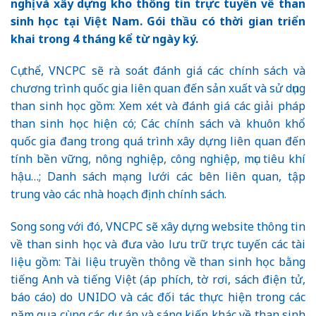
nghị và xây dựng kho thông tin trực tuyến về than
sinh học tại Việt Nam. Gói thầu có thời gian triển
khai trong 4 tháng kể từ ngày ký.
Cụ thể, VNCPC sẽ rà soát đánh giá các chính sách và
chương trình quốc gia liên quan đến sản xuất và sử dụng
than sinh học gồm: Xem xét và đánh giá các giải pháp
than sinh học hiện có; Các chính sách và khuôn khổ
quốc gia đang trong quá trình xây dựng liên quan đến
tính bền vững, nông nghiệp, công nghiệp, mục tiêu khí
hậu…; Danh sách mạng lưới các bên liên quan, tập
trung vào các nhà hoạch định chính sách.
Song song với đó, VNCPC sẽ xây dựng website thông tin
về than sinh học và đưa vào lưu trữ trực tuyến các tài
liệu gồm: Tài liệu truyền thông về than sinh học bằng
tiếng Anh và tiếng Việt (áp phích, tờ rơi, sách điện tử,
báo cáo) do UNIDO và các đối tác thực hiện trong các
năm qua cùng các dự án và sáng kiến khác về than sinh